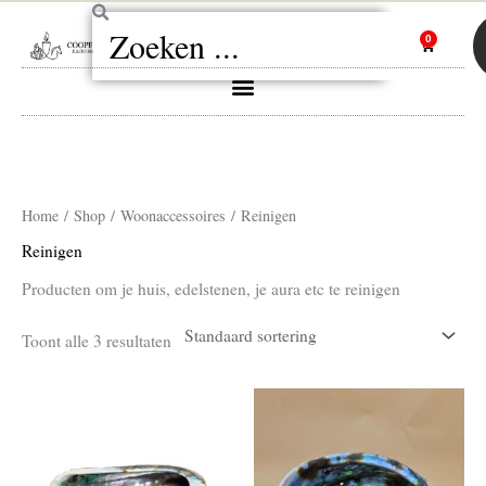
Ga
Zoeken
naar
0
Winkelw
de
inhoud
Home
/
Shop
/
Woonaccessoires
/ Reinigen
Reinigen
Producten om je huis, edelstenen, je aura etc te reinigen
Toont alle 3 resultaten