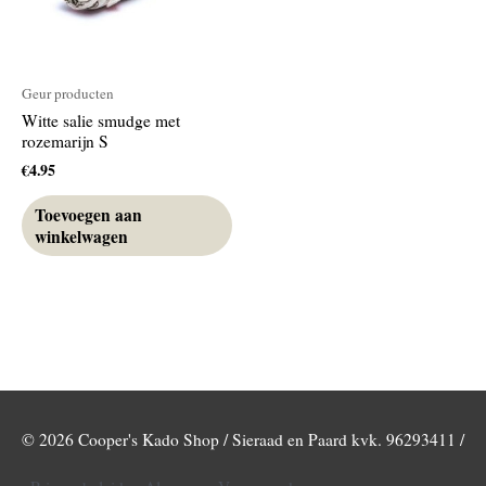
Geur producten
Witte salie smudge met
rozemarijn S
€
4.95
Toevoegen aan
winkelwagen
© 2026
Cooper's Kado Shop / Sieraad en Paard
kvk. 96293411 /