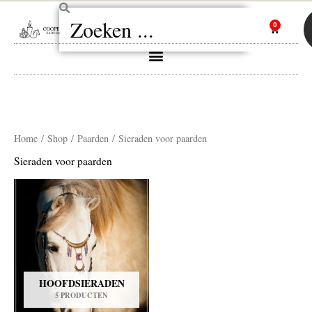
Ga
Zoeken
naar
0
Winkelw
de
inhoud
Home
/
Shop
/
Paarden
/ Sieraden voor paarden
Sieraden voor paarden
HOOFDSIERADEN
5 PRODUCTEN