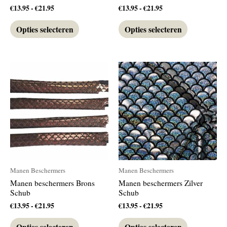
€
13.95
-
€
21.95
€
13.95
-
€
21.95
Opties selecteren
Opties selecteren
Prijsklasse:
Prijsklasse:
Dit
Dit
€13.95
€13.95
product
product
tot
tot
heeft
heeft
€21.95
€21.95
meerdere
meerdere
variaties.
variaties.
Deze
Deze
optie
optie
kan
kan
gekozen
gekozen
worden
worden
op
op
Manen Beschermers
Manen Beschermers
de
de
productpagina
productpagi
Manen beschermers Brons
Manen beschermers Zilver
Schub
Schub
€
13.95
-
€
21.95
€
13.95
-
€
21.95
Opties selecteren
Opties selecteren