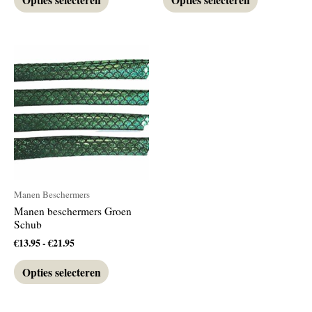
Prijsklasse:
Dit
€13.95
product
tot
heeft
€21.95
meerdere
variaties.
Deze
optie
kan
gekozen
worden
op
Manen Beschermers
de
productpagina
Manen beschermers Groen
Schub
€
13.95
-
€
21.95
Opties selecteren