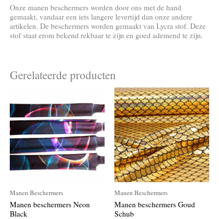
Onze manen beschermers worden door ons met de hand
gemaakt, vandaar een iets langere levertijd dan onze andere
artikelen. De beschermers worden gemaakt van Lycra stof. Deze
stof staat erom bekend rekbaar te zijn en goed ademend te zijn.
Gerelateerde producten
Prijsklasse:
Prijsklasse:
Dit
Dit
€13.95
€13.95
product
product
tot
tot
heeft
heeft
€21.95
€21.95
meerdere
meerdere
variaties.
variaties.
Deze
Deze
optie
optie
kan
kan
gekozen
gekozen
worden
worden
op
op
Manen Beschermers
Manen Beschermers
de
de
productpagina
productpagi
Manen beschermers Neon
Manen beschermers Goud
Black
Schub